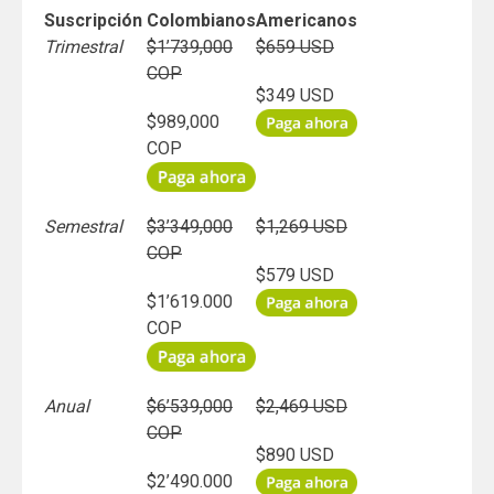
Suscripción
Colombianos
Americanos
Trimestral
$1’739,000
$659 USD
COP
$349 USD
$989,000
COP
Semestral
$3’349,000
$1,269 USD
COP
$579 USD
$1’619.000
COP
Anual
$6’539,000
$2,469 USD
COP
$890 USD
$2’490.000