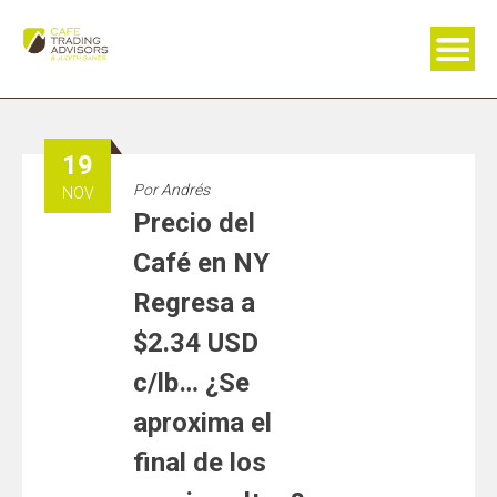
Saltar
al
contenido
19
Por
Andrés
NOV
Precio del
Café en NY
Regresa a
$2.34 USD
c/lb… ¿Se
aproxima el
final de los